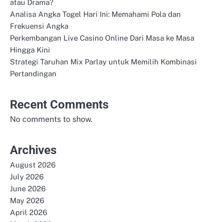
atau Drama?
Analisa Angka Togel Hari Ini: Memahami Pola dan
Frekuensi Angka
Perkembangan Live Casino Online Dari Masa ke Masa
Hingga Kini
Strategi Taruhan Mix Parlay untuk Memilih Kombinasi
Pertandingan
Recent Comments
No comments to show.
Archives
August 2026
July 2026
June 2026
May 2026
April 2026