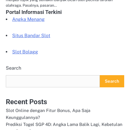
olahraga. Pasalnya, pasaran…
Portal Informasi Terkini
Angka Menang
Situs Bandar Slot
Slot Bolagg
Search
Search
Recent Posts
Slot Online dengan Fitur Bonus, Apa Saja
Keunggulannya?
Prediksi Togel SGP 4D: Angka Lama Balik Lagi, Kebetulan