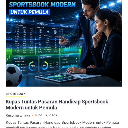
SPORTBOOK
Kupas Tuntas Pasaran Handicap Sportsbook
Modern untuk Pemula
June 16, 2026
Kusuma wijaya
Kupas Tuntas Pasaran Handicap Sportsbook Modern untuk Pemula
menjadi topik yang semakin banyak dicari oleh pecinta taruhan