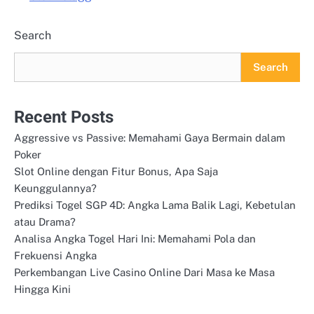
Search
Search
Recent Posts
Aggressive vs Passive: Memahami Gaya Bermain dalam
Poker
Slot Online dengan Fitur Bonus, Apa Saja
Keunggulannya?
Prediksi Togel SGP 4D: Angka Lama Balik Lagi, Kebetulan
atau Drama?
Analisa Angka Togel Hari Ini: Memahami Pola dan
Frekuensi Angka
Perkembangan Live Casino Online Dari Masa ke Masa
Hingga Kini