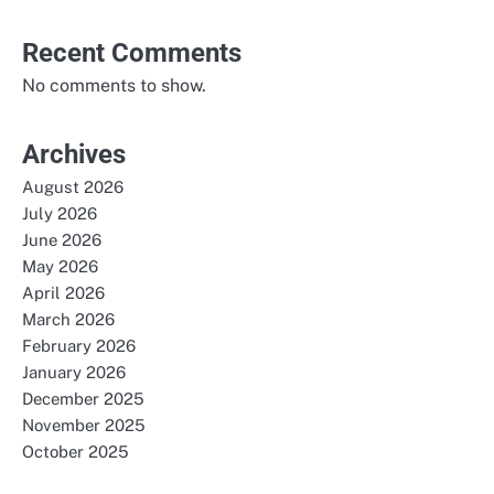
Recent Comments
No comments to show.
Archives
August 2026
July 2026
June 2026
May 2026
April 2026
March 2026
February 2026
January 2026
December 2025
November 2025
October 2025