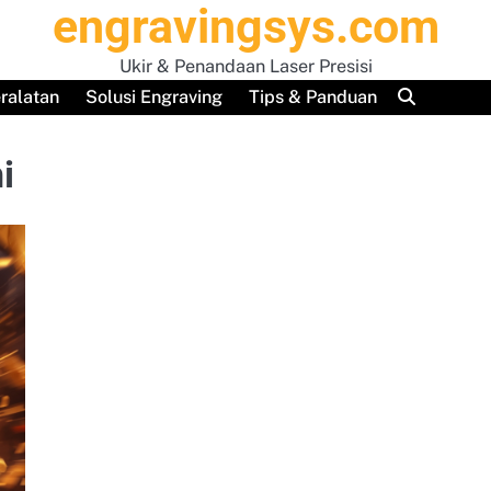
engravingsys.com
Ukir & Penandaan Laser Presisi
ralatan
Solusi Engraving
Tips & Panduan
i