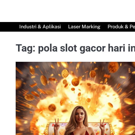
Skip
to
content
Industri & Aplikasi
Laser Marking
Produk & Pe
Tag:
pola slot gacor hari in