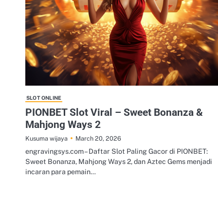
SLOT ONLINE
PIONBET Slot Viral – Sweet Bonanza &
Mahjong Ways 2
March 20, 2026
Kusuma wijaya
engravingsys.com – Daftar Slot Paling Gacor di PIONBET:
Sweet Bonanza, Mahjong Ways 2, dan Aztec Gems menjadi
incaran para pemain…