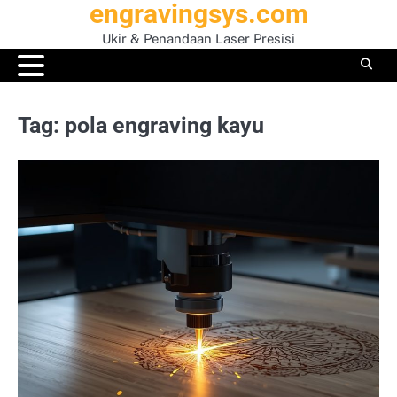
engravingsys.com
Skip
to
Ukir & Penandaan Laser Presisi
content
Tag:
pola engraving kayu