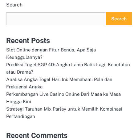
Search
Search
Recent Posts
Slot Online dengan Fitur Bonus, Apa Saja
Keunggulannya?
Prediksi Togel SGP 4D: Angka Lama Balik Lagi, Kebetulan
atau Drama?
Analisa Angka Togel Hari Ini: Memahami Pola dan
Frekuensi Angka
Perkembangan Live Casino Online Dari Masa ke Masa
Hingga Kini
Strategi Taruhan Mix Parlay untuk Memilih Kombinasi
Pertandingan
Recent Comments