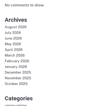
No comments to show.
Archives
August 2026
July 2026
June 2026
May 2026
April 2026
March 2026
February 2026
January 2026
December 2025
November 2025
October 2025
Categories
casino online