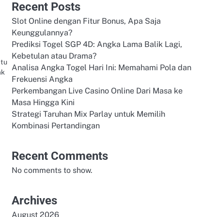
Recent Posts
Slot Online dengan Fitur Bonus, Apa Saja
Keunggulannya?
Prediksi Togel SGP 4D: Angka Lama Balik Lagi,
Kebetulan atau Drama?
rtu
Analisa Angka Togel Hari Ini: Memahami Pola dan
ak
Frekuensi Angka
Perkembangan Live Casino Online Dari Masa ke
Masa Hingga Kini
Strategi Taruhan Mix Parlay untuk Memilih
Kombinasi Pertandingan
Recent Comments
No comments to show.
Archives
August 2026