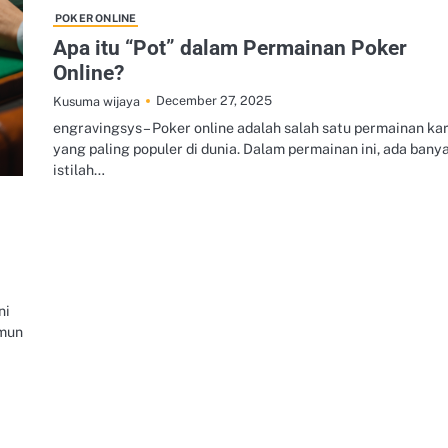
POKER ONLINE
Apa itu “Pot” dalam Permainan Poker
Online?
December 27, 2025
Kusuma wijaya
engravingsys – Poker online adalah salah satu permainan ka
yang paling populer di dunia. Dalam permainan ini, ada bany
istilah…
ni
amun