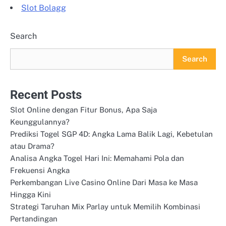
Slot Bolagg
Search
Search
Recent Posts
Slot Online dengan Fitur Bonus, Apa Saja
Keunggulannya?
Prediksi Togel SGP 4D: Angka Lama Balik Lagi, Kebetulan
atau Drama?
Analisa Angka Togel Hari Ini: Memahami Pola dan
Frekuensi Angka
Perkembangan Live Casino Online Dari Masa ke Masa
Hingga Kini
Strategi Taruhan Mix Parlay untuk Memilih Kombinasi
Pertandingan