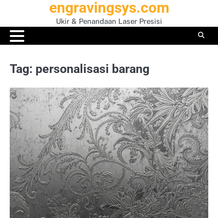
engravingsys.com
Skip
to
Ukir & Penandaan Laser Presisi
content
Tag:
personalisasi barang