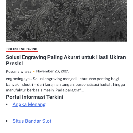
SOLUSI ENGRAVING
Solusi Engraving Paling Akurat untuk Hasil Ukiran
Presisi
November 26, 2025
Kusuma wijaya
engravingsys – Solusi engraving menjadi kebutuhan penting bagi
banyak industri—dari kerajinan tangan, personalisasi hadiah, hingga
manufaktur berbasis mesin. Pada paragraf…
Portal Informasi Terkini
Angka Menang
Situs Bandar Slot