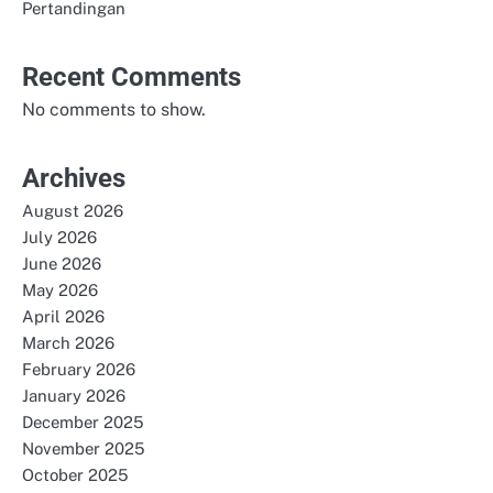
Pertandingan
Recent Comments
No comments to show.
Archives
August 2026
July 2026
June 2026
May 2026
April 2026
March 2026
February 2026
January 2026
December 2025
November 2025
October 2025