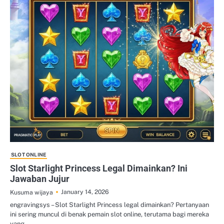
SLOT ONLINE
Slot Starlight Princess Legal Dimainkan? Ini
Jawaban Jujur
January 14, 2026
Kusuma wijaya
engravingsys – Slot Starlight Princess legal dimainkan? Pertanyaan
ini sering muncul di benak pemain slot online, terutama bagi mereka
yang…