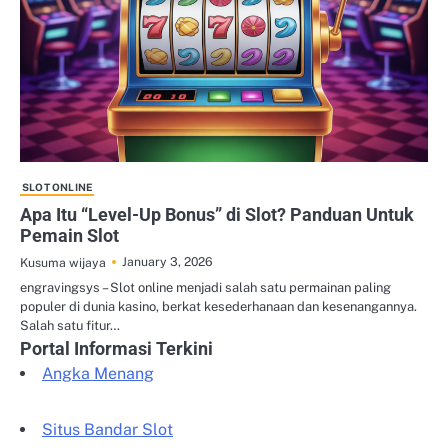
SLOT ONLINE
Apa Itu “Level-Up Bonus” di Slot? Panduan Untuk
Pemain Slot
January 3, 2026
Kusuma wijaya
engravingsys – Slot online menjadi salah satu permainan paling
populer di dunia kasino, berkat kesederhanaan dan kesenangannya.
Salah satu fitur…
Portal Informasi Terkini
Angka Menang
Situs Bandar Slot