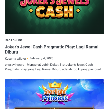
SLOT ONLINE
Joker’s Jewel Cash Pragmatic Play: Lagi Ramai
Diburu
February 4, 2026
Kusuma wijaya
engravingsys – Mengenal Lebih Dekat Slot Joker’s Jewel Cash
Pragmatic Play yang Lagi Ramai Diburu adalah topik yang pas buat…