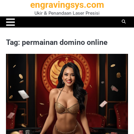
engravingsys.com
Skip
to
Ukir & Penandaan Laser Presisi
content
Tag:
permainan domino online