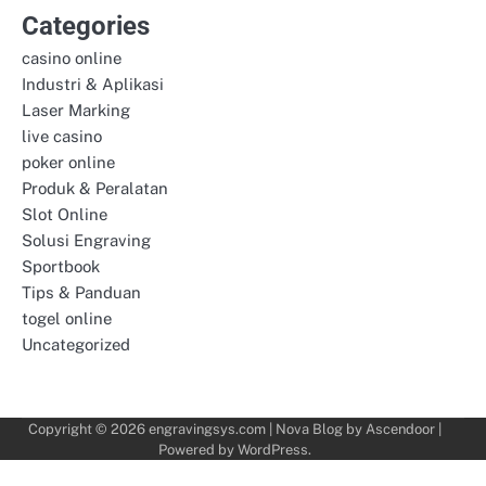
Categories
casino online
Industri & Aplikasi
Laser Marking
live casino
poker online
Produk & Peralatan
Slot Online
Solusi Engraving
Sportbook
Tips & Panduan
togel online
Uncategorized
Copyright © 2026
engravingsys.com
| Nova Blog by
Ascendoor
|
Powered by
WordPress
.