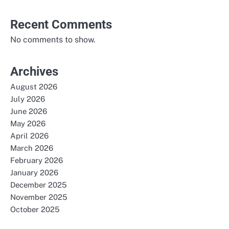
Recent Comments
No comments to show.
Archives
August 2026
July 2026
June 2026
May 2026
April 2026
March 2026
February 2026
January 2026
December 2025
November 2025
October 2025