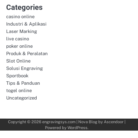
Categories
casino online
Industri & Aplikasi
Laser Marking
live casino
poker online
Produk & Peralatan
Slot Online
Solusi Engraving
Sportbook
Tips & Panduan
togel online
Uncategorized
Copyright © 2026
engravingsys.com
| Nova Blog by
Ascendoor
|
Powered by
WordPress
.