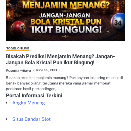
TOGEL ONLINE
Bisakah Prediksi Menjamin Menang? Jangan-
Jangan Bola Kristal Pun Ikut Bingung!
June 22, 2026
Kusuma wijaya
Bisakah prediksi menjamin menang? Pertanyaan ini sering muncul di
benak banyak orang, terutama mereka yang gemar membuat
perkiraan hasil pertandingan,…
Portal Informasi Terkini
Angka Menang
Situs Bandar Slot