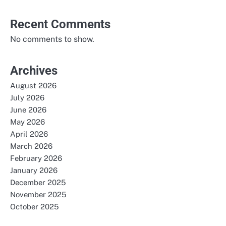
Recent Comments
No comments to show.
Archives
August 2026
July 2026
June 2026
May 2026
April 2026
March 2026
February 2026
January 2026
December 2025
November 2025
October 2025