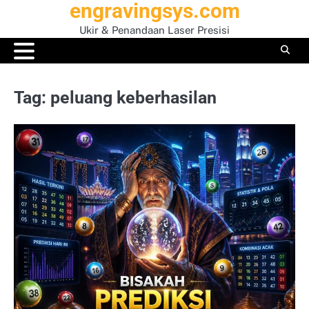
engravingsys.com
Skip
to
Ukir & Penandaan Laser Presisi
content
Tag:
peluang keberhasilan