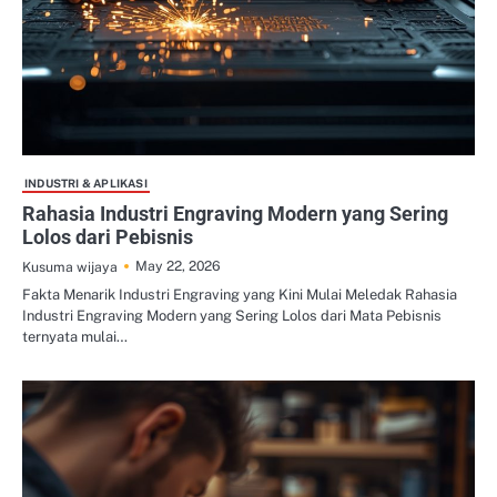
INDUSTRI & APLIKASI
Rahasia Industri Engraving Modern yang Sering
Lolos dari Pebisnis
May 22, 2026
Kusuma wijaya
Fakta Menarik Industri Engraving yang Kini Mulai Meledak Rahasia
Industri Engraving Modern yang Sering Lolos dari Mata Pebisnis
ternyata mulai…