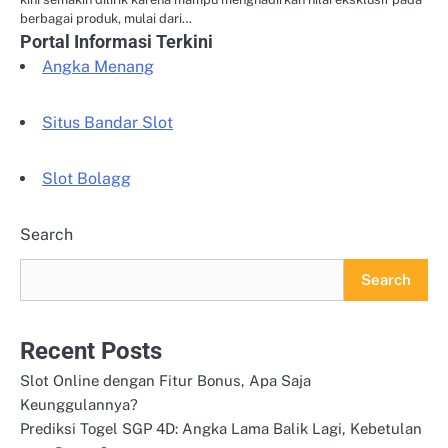
berbagai produk, mulai dari…
Portal Informasi Terkini
Angka Menang
Situs Bandar Slot
Slot Bolagg
Search
Search
Recent Posts
Slot Online dengan Fitur Bonus, Apa Saja
Keunggulannya?
Prediksi Togel SGP 4D: Angka Lama Balik Lagi, Kebetulan