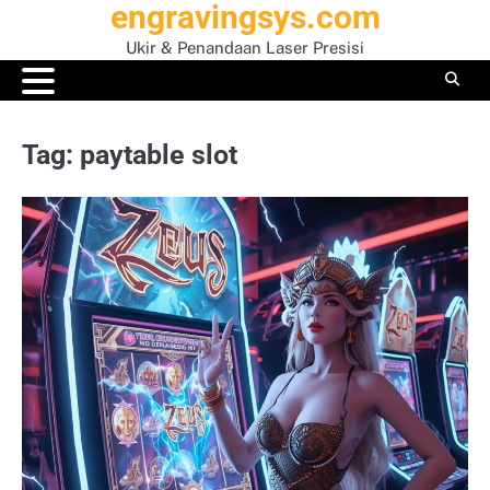
engravingsys.com
Skip
to
Ukir & Penandaan Laser Presisi
content
Tag:
paytable slot