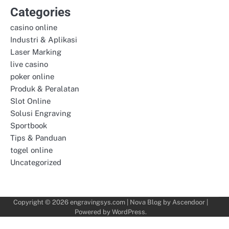
Categories
casino online
Industri & Aplikasi
Laser Marking
live casino
poker online
Produk & Peralatan
Slot Online
Solusi Engraving
Sportbook
Tips & Panduan
togel online
Uncategorized
Copyright © 2026
engravingsys.com
| Nova Blog by
Ascendoor
|
Powered by
WordPress
.