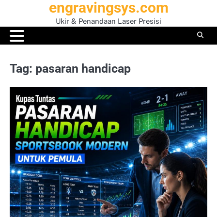
engravingsys.com
Skip
to
Ukir & Penandaan Laser Presisi
content
Tag:
pasaran handicap