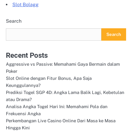
Slot Bolagg
Search
Search
Recent Posts
Aggressive vs Passive: Memahami Gaya Bermain dalam
Poker
Slot Online dengan Fitur Bonus, Apa Saja
Keunggulannya?
Prediksi Togel SGP 4D: Angka Lama Balik Lagi, Kebetulan
atau Drama?
Analisa Angka Togel Hari Ini: Memahami Pola dan
Frekuensi Angka
Perkembangan Live Casino Online Dari Masa ke Masa
Hingga Kini