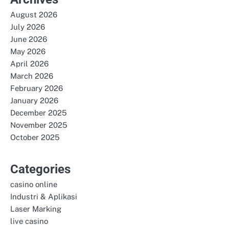
August 2026
July 2026
June 2026
May 2026
April 2026
March 2026
February 2026
January 2026
December 2025
November 2025
October 2025
Categories
casino online
Industri & Aplikasi
Laser Marking
live casino