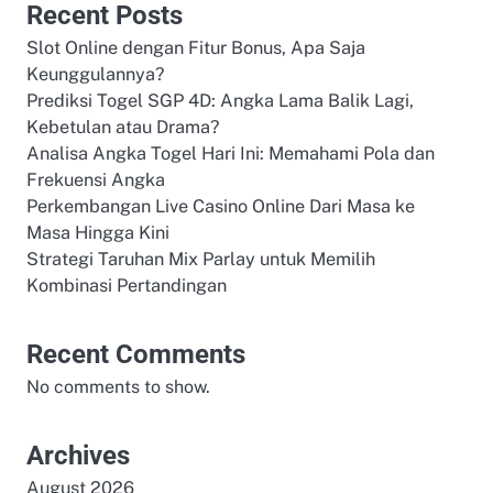
Recent Posts
Slot Online dengan Fitur Bonus, Apa Saja
Keunggulannya?
Prediksi Togel SGP 4D: Angka Lama Balik Lagi,
Kebetulan atau Drama?
Analisa Angka Togel Hari Ini: Memahami Pola dan
Frekuensi Angka
Perkembangan Live Casino Online Dari Masa ke
Masa Hingga Kini
Strategi Taruhan Mix Parlay untuk Memilih
Kombinasi Pertandingan
Recent Comments
No comments to show.
Archives
August 2026