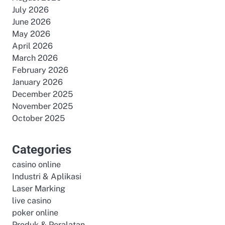
July 2026
June 2026
May 2026
April 2026
March 2026
February 2026
January 2026
December 2025
November 2025
October 2025
Categories
casino online
Industri & Aplikasi
Laser Marking
live casino
poker online
Produk & Peralatan