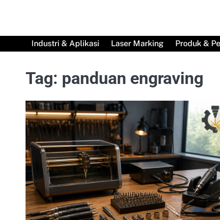
Skip
to
content
Industri & Aplikasi
Laser Marking
Produk & Pe
Tag:
panduan engraving