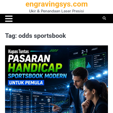
engravingsys.com
Skip
to
Ukir & Penandaan Laser Presisi
content
Tag:
odds sportsbook