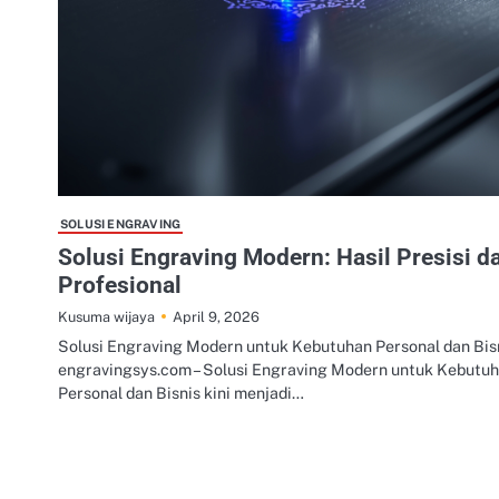
SOLUSI ENGRAVING
Solusi Engraving Modern: Hasil Presisi d
Profesional
April 9, 2026
Kusuma wijaya
Solusi Engraving Modern untuk Kebutuhan Personal dan Bis
engravingsys.com – Solusi Engraving Modern untuk Kebutu
Personal dan Bisnis kini menjadi…