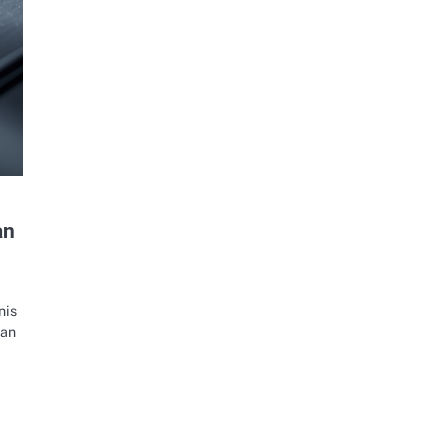
an
nis
han