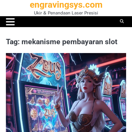
engravingsys.com
Skip
to
Ukir & Penandaan Laser Presisi
content
Tag:
mekanisme pembayaran slot