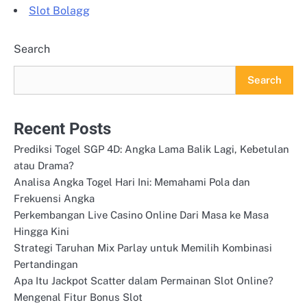
Slot Bolagg
Search
Search
Recent Posts
Prediksi Togel SGP 4D: Angka Lama Balik Lagi, Kebetulan
atau Drama?
Analisa Angka Togel Hari Ini: Memahami Pola dan
Frekuensi Angka
Perkembangan Live Casino Online Dari Masa ke Masa
Hingga Kini
Strategi Taruhan Mix Parlay untuk Memilih Kombinasi
Pertandingan
Apa Itu Jackpot Scatter dalam Permainan Slot Online?
Mengenal Fitur Bonus Slot