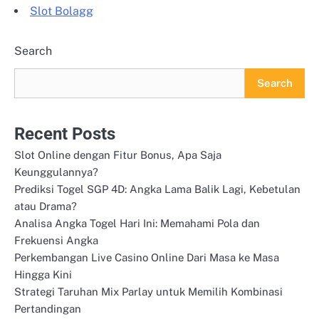
Slot Bolagg
Search
Search
Recent Posts
Slot Online dengan Fitur Bonus, Apa Saja
Keunggulannya?
Prediksi Togel SGP 4D: Angka Lama Balik Lagi, Kebetulan
atau Drama?
Analisa Angka Togel Hari Ini: Memahami Pola dan
Frekuensi Angka
Perkembangan Live Casino Online Dari Masa ke Masa
Hingga Kini
Strategi Taruhan Mix Parlay untuk Memilih Kombinasi
Pertandingan