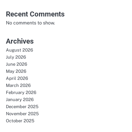
Recent Comments
No comments to show.
Archives
August 2026
July 2026
June 2026
May 2026
April 2026
March 2026
February 2026
January 2026
December 2025
November 2025
October 2025