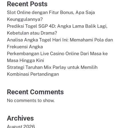
Recent Posts
Slot Online dengan Fitur Bonus, Apa Saja
Keunggulannya?
Prediksi Togel SGP 4D: Angka Lama Balik Lagi,
Kebetulan atau Drama?
Analisa Angka Togel Hari Ini: Memahami Pola dan
Frekuensi Angka
Perkembangan Live Casino Online Dari Masa ke
Masa Hingga Kini
Strategi Taruhan Mix Parlay untuk Memilih
Kombinasi Pertandingan
Recent Comments
No comments to show.
Archives
August 2026