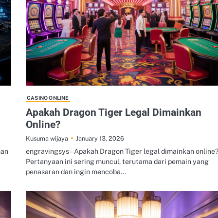
CASINO ONLINE
Apakah Dragon Tiger Legal Dimainkan
Online?
January 13, 2026
Kusuma wijaya
han
engravingsys – Apakah Dragon Tiger legal dimainkan online
Pertanyaan ini sering muncul, terutama dari pemain yang
penasaran dan ingin mencoba…