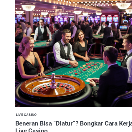
LIVE CASINO
Beneran Bisa “Diatur”? Bongkar Cara Kerj
Live Casino