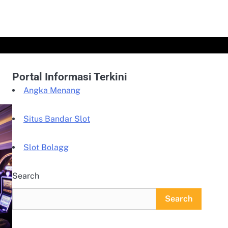
Portal Informasi Terkini
Angka Menang
Situs Bandar Slot
Slot Bolagg
Search
Search