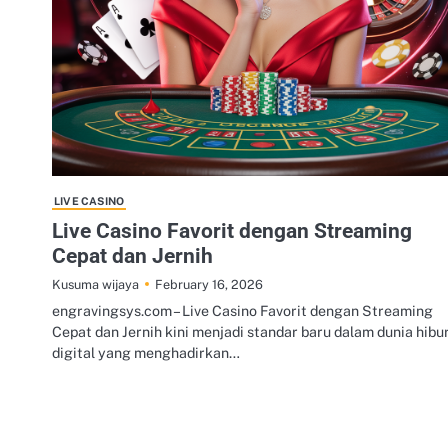
LIVE CASINO
Live Casino Favorit dengan Streaming
Cepat dan Jernih
February 16, 2026
Kusuma wijaya
engravingsys.com – Live Casino Favorit dengan Streaming
Cepat dan Jernih kini menjadi standar baru dalam dunia hibu
digital yang menghadirkan…