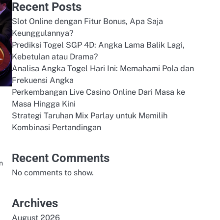
Recent Posts
Slot Online dengan Fitur Bonus, Apa Saja
Keunggulannya?
Prediksi Togel SGP 4D: Angka Lama Balik Lagi,
Kebetulan atau Drama?
Analisa Angka Togel Hari Ini: Memahami Pola dan
Frekuensi Angka
Perkembangan Live Casino Online Dari Masa ke
Masa Hingga Kini
Strategi Taruhan Mix Parlay untuk Memilih
Kombinasi Pertandingan
Recent Comments
n
No comments to show.
Archives
August 2026