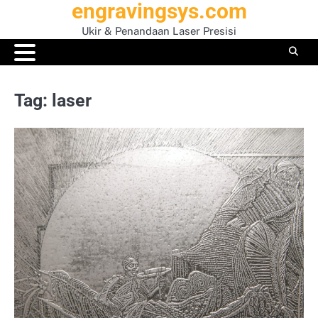
engravingsys.com
Skip
to
Ukir & Penandaan Laser Presisi
content
Tag:
laser