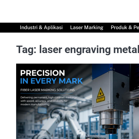
Skip
to
content
Industri & Aplikasi
Laser Marking
Produk & Pe
Tag:
laser engraving meta