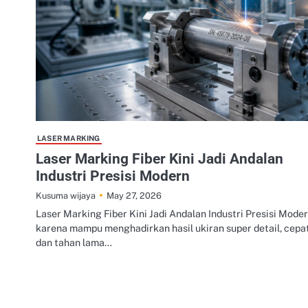
LASER MARKING
Laser Marking Fiber Kini Jadi Andalan
Industri Presisi Modern
May 27, 2026
Kusuma wijaya
Laser Marking Fiber Kini Jadi Andalan Industri Presisi Mode
karena mampu menghadirkan hasil ukiran super detail, cepat
dan tahan lama…