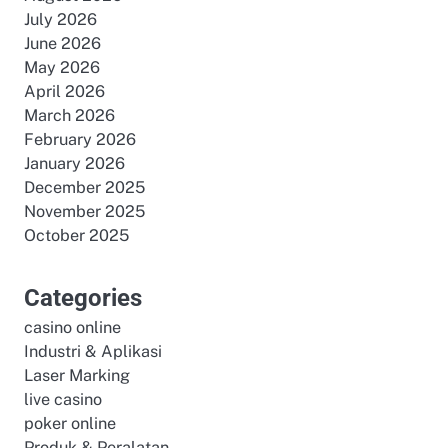
July 2026
June 2026
May 2026
April 2026
March 2026
February 2026
January 2026
December 2025
November 2025
October 2025
Categories
casino online
Industri & Aplikasi
Laser Marking
live casino
poker online
Produk & Peralatan