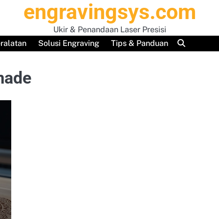
engravingsys.com
Ukir & Penandaan Laser Presisi
ralatan
Solusi Engraving
Tips & Panduan
made