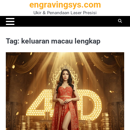
engravingsys.com
Skip
to
Ukir & Penandaan Laser Presisi
content
Tag:
keluaran macau lengkap