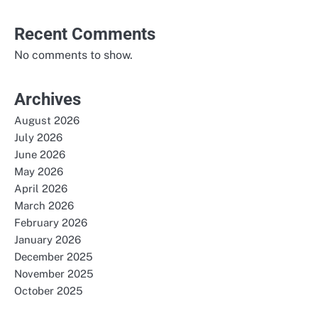
Recent Comments
No comments to show.
Archives
August 2026
July 2026
June 2026
May 2026
April 2026
March 2026
February 2026
January 2026
December 2025
November 2025
October 2025