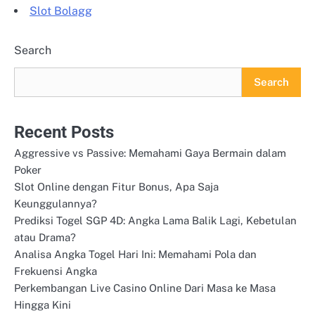
Slot Bolagg
Search
Search
Recent Posts
Aggressive vs Passive: Memahami Gaya Bermain dalam
Poker
Slot Online dengan Fitur Bonus, Apa Saja
Keunggulannya?
Prediksi Togel SGP 4D: Angka Lama Balik Lagi, Kebetulan
atau Drama?
Analisa Angka Togel Hari Ini: Memahami Pola dan
Frekuensi Angka
Perkembangan Live Casino Online Dari Masa ke Masa
Hingga Kini