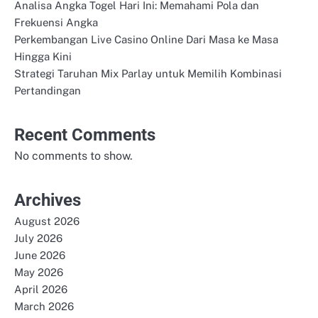
Analisa Angka Togel Hari Ini: Memahami Pola dan
Frekuensi Angka
Perkembangan Live Casino Online Dari Masa ke Masa
Hingga Kini
Strategi Taruhan Mix Parlay untuk Memilih Kombinasi
Pertandingan
Recent Comments
No comments to show.
Archives
August 2026
July 2026
June 2026
May 2026
April 2026
March 2026