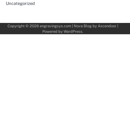
Uncategorized
Copyright © 2026
engravingsys.com
| Nova Blog by
Ascendoor
|
Powered by
WordPress
.