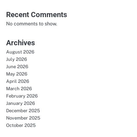
Recent Comments
No comments to show.
Archives
August 2026
July 2026
June 2026
May 2026
April 2026
March 2026
February 2026
January 2026
December 2025
November 2025
October 2025