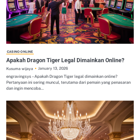
CASINO ONLINE
Apakah Dragon Tiger Legal Dimainkan Online?
January 13, 2026
Kusuma wijaya
engravingsys – Apakah Dragon Tiger legal dimainkan online?
Pertanyaan ini sering muncul, terutama dari pemain yang penasaran
dan ingin mencoba…