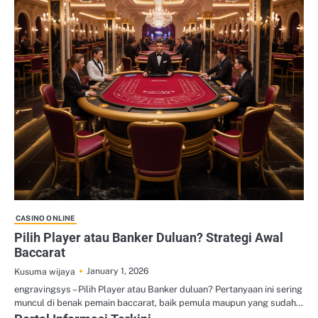
CASINO ONLINE
Pilih Player atau Banker Duluan? Strategi Awal
Baccarat
January 1, 2026
Kusuma wijaya
engravingsys – Pilih Player atau Banker duluan? Pertanyaan ini sering
muncul di benak pemain baccarat, baik pemula maupun yang sudah…