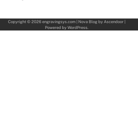
Copyright © 2026
engravingsys.com
| Nova Blog by
Ascendoor
|
Powered by
WordPress
.