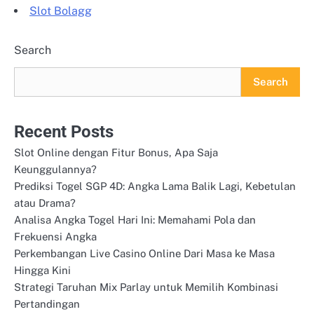
Slot Bolagg
Search
Search
Recent Posts
Slot Online dengan Fitur Bonus, Apa Saja
Keunggulannya?
Prediksi Togel SGP 4D: Angka Lama Balik Lagi, Kebetulan
atau Drama?
Analisa Angka Togel Hari Ini: Memahami Pola dan
Frekuensi Angka
Perkembangan Live Casino Online Dari Masa ke Masa
Hingga Kini
Strategi Taruhan Mix Parlay untuk Memilih Kombinasi
Pertandingan