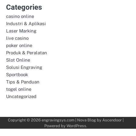
Categories
casino online
Industri & Aplikasi
Laser Marking
live casino
poker online
Produk & Peralatan
Slot Online
Solusi Engraving
Sportbook
Tips & Panduan
togel online
Uncategorized
Copyright © 2026
engravingsys.com
| Nova Blog by
Ascendoor
|
Powered by
WordPress
.