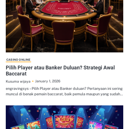
CASINO ONLINE
Pilih Player atau Banker Duluan? Strategi Awal
Baccarat
January 1, 2026
Kusuma wijaya
engravingsys – Pilih Player atau Banker duluan? Pertanyaan ini sering
muncul di benak pemain baccarat, baik pemula maupun yang sudah…