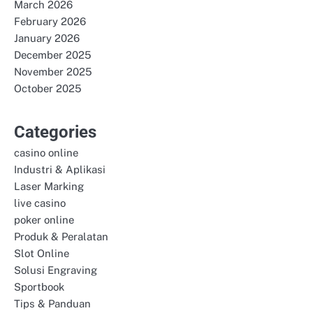
March 2026
February 2026
January 2026
December 2025
November 2025
October 2025
Categories
casino online
Industri & Aplikasi
Laser Marking
live casino
poker online
Produk & Peralatan
Slot Online
Solusi Engraving
Sportbook
Tips & Panduan