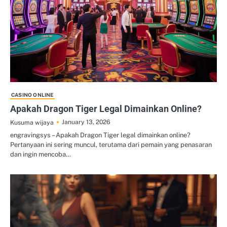
CASINO ONLINE
Apakah Dragon Tiger Legal Dimainkan Online?
January 13, 2026
Kusuma wijaya
engravingsys – Apakah Dragon Tiger legal dimainkan online?
Pertanyaan ini sering muncul, terutama dari pemain yang penasaran
dan ingin mencoba…