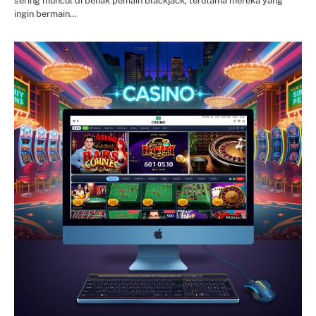
sering muncul di benak pemain blackjack, terutama mereka yang
ingin bermain…