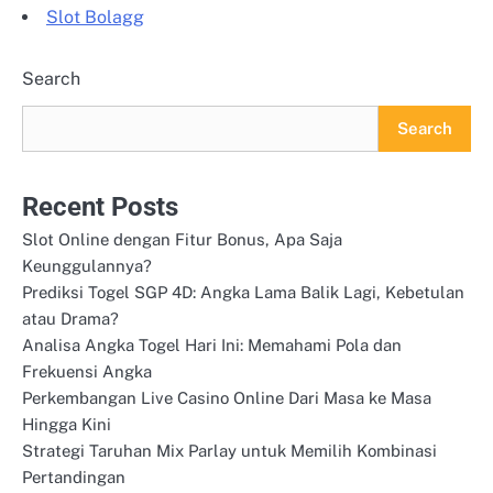
Slot Bolagg
Search
Search
Recent Posts
Slot Online dengan Fitur Bonus, Apa Saja
Keunggulannya?
Prediksi Togel SGP 4D: Angka Lama Balik Lagi, Kebetulan
atau Drama?
Analisa Angka Togel Hari Ini: Memahami Pola dan
Frekuensi Angka
Perkembangan Live Casino Online Dari Masa ke Masa
Hingga Kini
Strategi Taruhan Mix Parlay untuk Memilih Kombinasi
Pertandingan