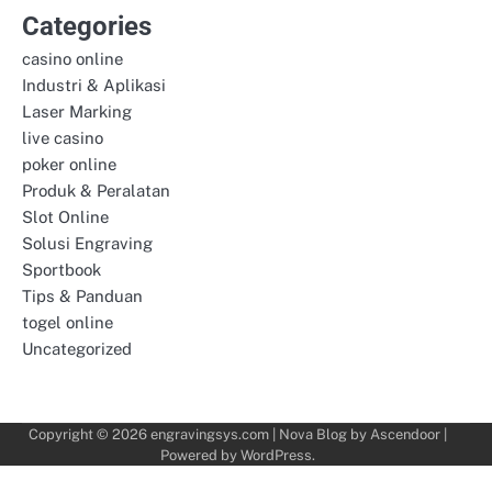
Categories
casino online
Industri & Aplikasi
Laser Marking
live casino
poker online
Produk & Peralatan
Slot Online
Solusi Engraving
Sportbook
Tips & Panduan
togel online
Uncategorized
Copyright © 2026
engravingsys.com
| Nova Blog by
Ascendoor
|
Powered by
WordPress
.