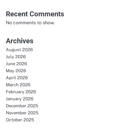
Recent Comments
No comments to show.
Archives
August 2026
July 2026
June 2026
May 2026
April 2026
March 2026
February 2026
January 2026
December 2025
November 2025
October 2025