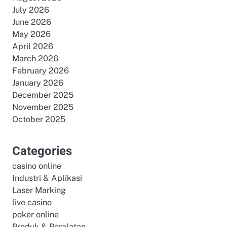
July 2026
June 2026
May 2026
April 2026
March 2026
February 2026
January 2026
December 2025
November 2025
October 2025
Categories
casino online
Industri & Aplikasi
Laser Marking
live casino
poker online
Produk & Peralatan