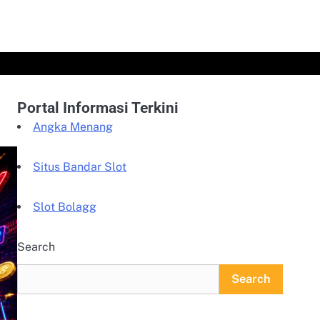
Portal Informasi Terkini
Angka Menang
Situs Bandar Slot
Slot Bolagg
Search
Search