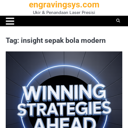
engravingsys.com
Skip
to
Ukir & Penandaan Laser Presisi
content
Tag:
insight sepak bola modern