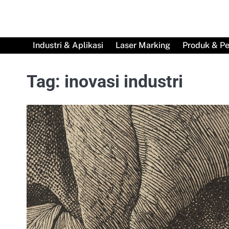
Skip
to
content
Industri & Aplikasi
Laser Marking
Produk & Pe
Tag:
inovasi industri