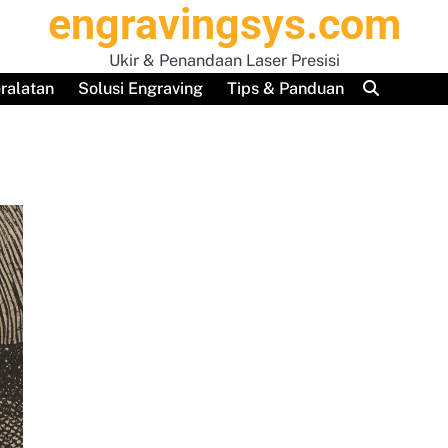
engravingsys.com
Ukir & Penandaan Laser Presisi
ralatan
Solusi Engraving
Tips & Panduan