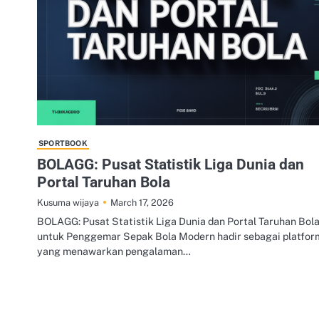
SPORTBOOK
BOLAGG: Pusat Statistik Liga Dunia dan
Portal Taruhan Bola
March 17, 2026
Kusuma wijaya
BOLAGG: Pusat Statistik Liga Dunia dan Portal Taruhan Bol
untuk Penggemar Sepak Bola Modern hadir sebagai platfor
yang menawarkan pengalaman…