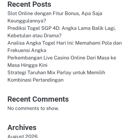
Recent Posts
Slot Online dengan Fitur Bonus, Apa Saja
Keunggulannya?
Prediksi Togel SGP 4D: Angka Lama Balik Lagi,
Kebetulan atau Drama?
Analisa Angka Togel Hari Ini: Memahami Pola dan
Frekuensi Angka
Perkembangan Live Casino Online Dari Masa ke
Masa Hingga Kini
Strategi Taruhan Mix Parlay untuk Memilih
Kombinasi Pertandingan
Recent Comments
No comments to show.
Archives
August 2026