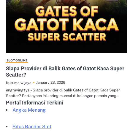
SLOT ONLINE
Siapa Provider di Balik Gates of Gatot Kaca Super
Scatter?
January 23, 2026
Kusuma wijaya
engravingsys – Siapa provider di balik Gates of Gatot Kaca Super
Scatter? Pertanyaan ini sering muncul di kalangan pemain yang…
Portal Informasi Terkini
Angka Menang
Situs Bandar Slot