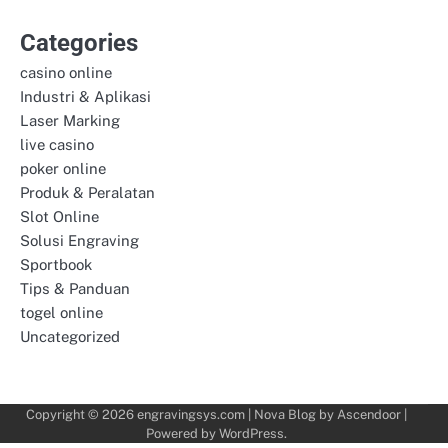
Categories
casino online
Industri & Aplikasi
Laser Marking
live casino
poker online
Produk & Peralatan
Slot Online
Solusi Engraving
Sportbook
Tips & Panduan
togel online
Uncategorized
Copyright © 2026
engravingsys.com
| Nova Blog by
Ascendoor
|
Powered by
WordPress
.