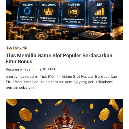
SLOT ONLINE
Tips Memilih Game Slot Populer Berdasarkan
Fitur Bonus
July 18, 2026
Kusuma wijaya
engravingsys.com – Tips Memilih Game Slot Populer Berdasarkan
Fitur Bonus menjadi salah satu hal penting yang perlu dipahami
pemain sebelum…