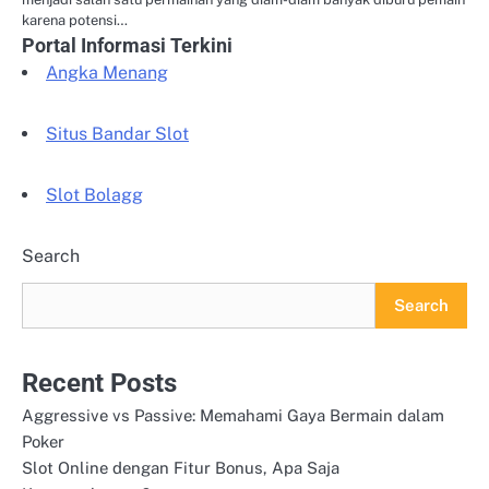
karena potensi…
Portal Informasi Terkini
Angka Menang
Situs Bandar Slot
Slot Bolagg
Search
Search
Recent Posts
Aggressive vs Passive: Memahami Gaya Bermain dalam
Poker
Slot Online dengan Fitur Bonus, Apa Saja