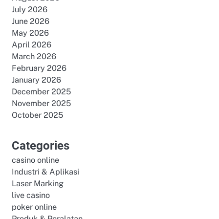
July 2026
June 2026
May 2026
April 2026
March 2026
February 2026
January 2026
December 2025
November 2025
October 2025
Categories
casino online
Industri & Aplikasi
Laser Marking
live casino
poker online
Produk & Peralatan