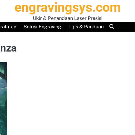
engravingsys.com
Ukir & Penandaan Laser Presisi
ralatan
Solusi Engraving
Tips & Panduan
anza