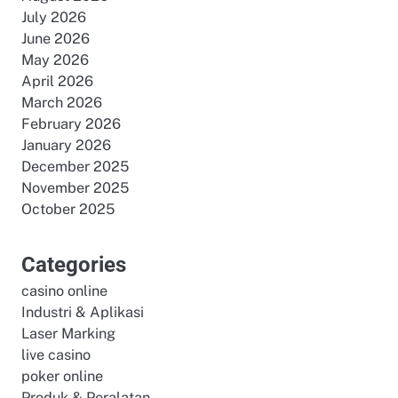
July 2026
June 2026
May 2026
April 2026
March 2026
February 2026
January 2026
December 2025
November 2025
October 2025
Categories
casino online
Industri & Aplikasi
Laser Marking
live casino
poker online
Produk & Peralatan