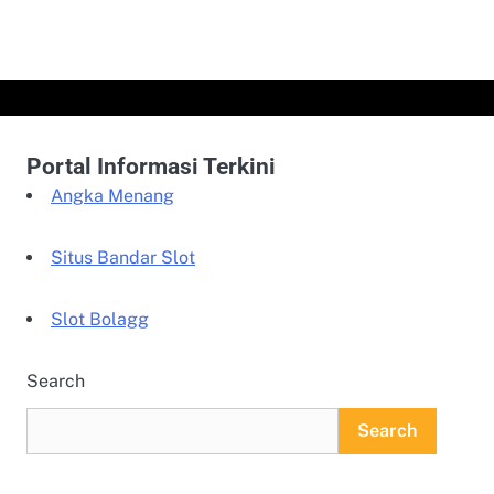
Portal Informasi Terkini
Angka Menang
Situs Bandar Slot
Slot Bolagg
Search
Search