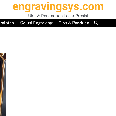
engravingsys.com
Ukir & Penandaan Laser Presisi
ralatan
Solusi Engraving
Tips & Panduan