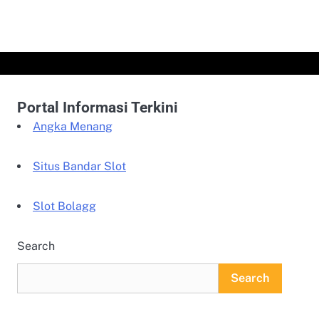
Portal Informasi Terkini
Angka Menang
Situs Bandar Slot
Slot Bolagg
Search
Search