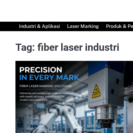
Skip
to
content
Industri & Aplikasi
Laser Marking
Produk & Pe
Tag:
fiber laser industri