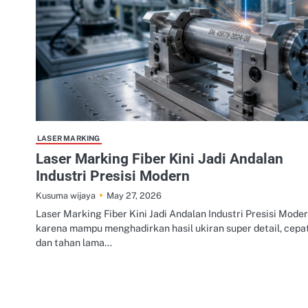
LASER MARKING
Laser Marking Fiber Kini Jadi Andalan
Industri Presisi Modern
May 27, 2026
Kusuma wijaya
Laser Marking Fiber Kini Jadi Andalan Industri Presisi Mode
karena mampu menghadirkan hasil ukiran super detail, cepat
dan tahan lama…