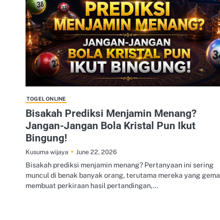
TOGEL ONLINE
Bisakah Prediksi Menjamin Menang?
Jangan-Jangan Bola Kristal Pun Ikut
Bingung!
June 22, 2026
Kusuma wijaya
Bisakah prediksi menjamin menang? Pertanyaan ini sering
muncul di benak banyak orang, terutama mereka yang gema
membuat perkiraan hasil pertandingan,…