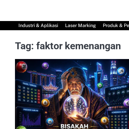
Skip
to
content
Industri & Aplikasi
Laser Marking
Produk & Pe
Tag:
faktor kemenangan