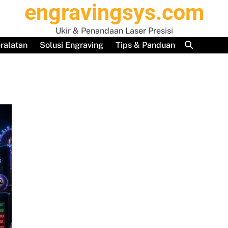
engravingsys.com
Ukir & Penandaan Laser Presisi
ralatan
Solusi Engraving
Tips & Panduan