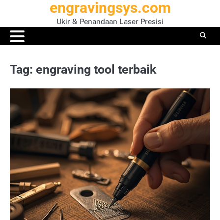
engravingsys.com
Skip
to
Ukir & Penandaan Laser Presisi
content
Tag:
engraving tool terbaik