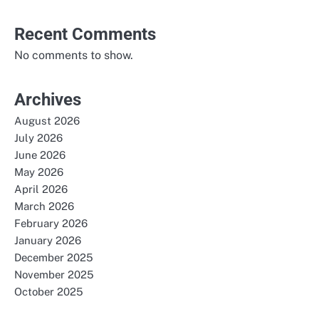
Recent Comments
No comments to show.
Archives
August 2026
July 2026
June 2026
May 2026
April 2026
March 2026
February 2026
January 2026
December 2025
November 2025
October 2025