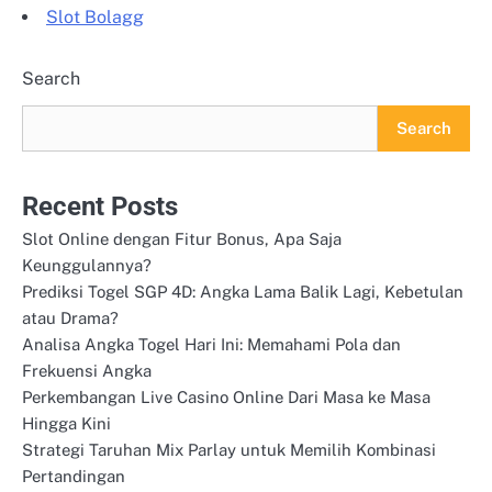
Slot Bolagg
Search
Search
Recent Posts
Slot Online dengan Fitur Bonus, Apa Saja
Keunggulannya?
Prediksi Togel SGP 4D: Angka Lama Balik Lagi, Kebetulan
atau Drama?
Analisa Angka Togel Hari Ini: Memahami Pola dan
Frekuensi Angka
Perkembangan Live Casino Online Dari Masa ke Masa
Hingga Kini
Strategi Taruhan Mix Parlay untuk Memilih Kombinasi
Pertandingan