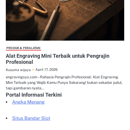
PRODUK & PERALATAN
Alat Engraving Mini Terbaik untuk Pengrajin
Profesional
April 17, 2026
Kusuma wijaya
engravingsys.com – Rahasia Pengrajin Profesional: Alat Engraving
Mini Terbaik yang Wajib Kamu Punya Sekarang! bukan sekadar judul,
tapi gambaran nyata…
Portal Informasi Terkini
Angka Menang
Situs Bandar Slot