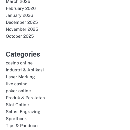
March 2026
February 2026
January 2026
December 2025
November 2025
October 2025
Categories
casino online
Industri & Aplikasi
Laser Marking
live casino
poker online
Produk & Peralatan
Slot Online
Solusi Engraving
Sportbook
Tips & Panduan