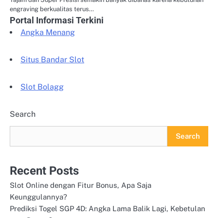
engraving berkualitas terus…
Portal Informasi Terkini
Angka Menang
Situs Bandar Slot
Slot Bolagg
Search
Search
Recent Posts
Slot Online dengan Fitur Bonus, Apa Saja
Keunggulannya?
Prediksi Togel SGP 4D: Angka Lama Balik Lagi, Kebetulan