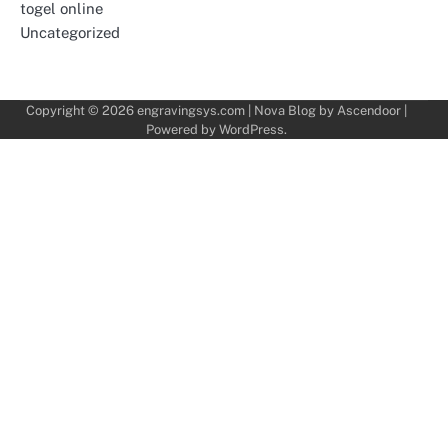
togel online
Uncategorized
Copyright © 2026
engravingsys.com
| Nova Blog by
Ascendoor
|
Powered by
WordPress
.