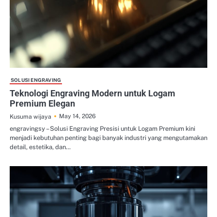
SOLUSI ENGRAVING
Teknologi Engraving Modern untuk Logam
Premium Elegan
May 14, 2026
Kusuma wijaya
engravingsy – Solusi Engraving Presisi untuk Logam Premium kini
menjadi kebutuhan penting bagi banyak industri yang mengutamakan
detail, estetika, dan…